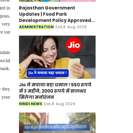
Rajasthan Government
ted in
Updates | Food Park
gious,
Development Policy Approved;
s very
Boosting Agro Industries in
ADMINISTRATION
Sat,8 Aug 2026
ve out
Rural Areas
andate
ocial
 mask.
Jio ने मचाया बड़ा धमाल ! 550 रुपये
e they
में 3 महीने, 2000 रुपये में सालभर
मिलेगा मनोरंजन
p your
HINDI NEWS
Sat,8 Aug 2026