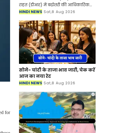
राहत (डीआर) में बढ़ोतरी की आधिकारिक
अधिसूचना जारी कर 1 अक्टूबर से दोनों को
HINDI NEWS
Sat,8 Aug 2026
बढ़ाकर 38% कर दिया है। यह बढ़ोतरी
मुख्यमंत्री सु
सोने- चांदी के ताजा भाव जारी, चेक करें
आज का नया रेट
HINDI NEWS
Sat,8 Aug 2026
ed for
 those