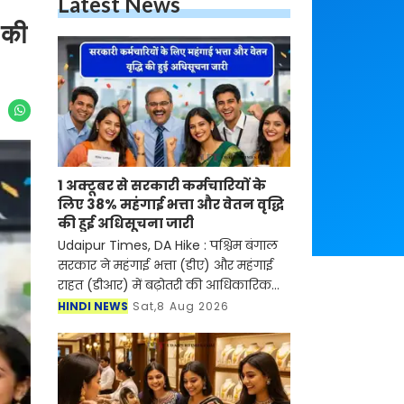
Latest News
 की
1 अक्टूबर से सरकारी कर्मचारियों के
लिए 38% महंगाई भत्ता और वेतन वृद्धि
की हुई अधिसूचना जारी
Udaipur Times, DA Hike : पश्चिम बंगाल
सरकार ने महंगाई भत्ता (डीए) और महंगाई
राहत (डीआर) में बढ़ोतरी की आधिकारिक
अधिसूचना जारी कर 1 अक्टूबर से दोनों को
HINDI NEWS
Sat,8 Aug 2026
बढ़ाकर 38% कर दिया है। यह बढ़ोतरी
मुख्यमंत्री सु