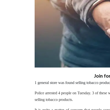
Join fo
1 general store was found selling tobacco produ
Police arrested 4 people on Tuesday. 3 of these
selling tobacco products.
It is quite a matter of concern that people co