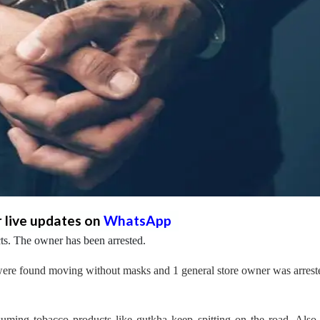
r live updates on
WhatsApp
cts. The owner has been arrested.
 were found moving without masks and 1 general store owner was arrest
nsuming tobacco products like gutkha keep spitting on the road. Also