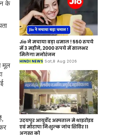
ान के
यता
Jio ने मचाया बड़ा धमाल ! 550 रुपये
में 3 महीने, 2000 रुपये में सालभर
मिलेगा मनोरंजन
HINDI NEWS
Sat,8 Aug 2026
त मूल
हा
ाई
ं,
उदयपुर आयुर्वेद अस्पताल मे थाइरोइड
 कर
एवं मोटापा निःशुल्क जांच शिविर 11
अगस्त को