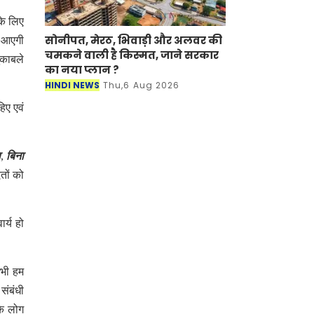
के लिए
सोनीपत, मेरठ, भिवाड़ी और अलवर की
े आएगी
चमकने वाली है किस्मत, जाने सरकार
ुकाबले
का नया प्लान ?
HINDI NEWS
Thu,6 Aug 2026
िए एवं
ा
,
बिना
तों को
र्य हो
अभी हम
संबंधी
के लोग