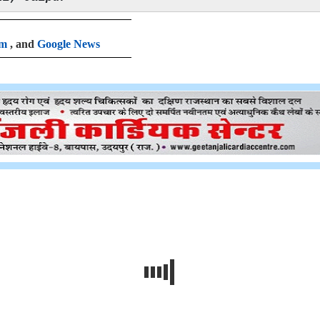
am
, and
Google News