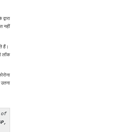
द्वारा
ित नहीं
े हैं।
री लॉक
कोरोना
े उतना
 of
GP,