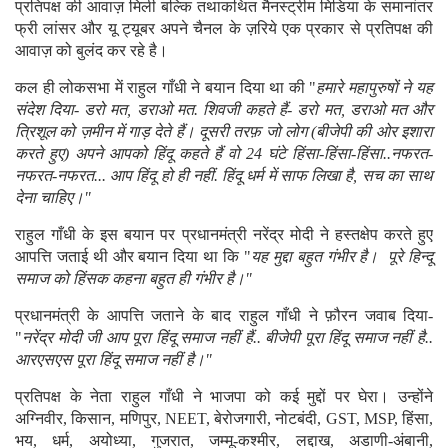
प्रतिपक्ष की आवाज़ मिली बल्कि तथाकथित मैनस्ट्रीम मिडिया के समानांतर
फ्री लांसर और यू ट्यूबर अपने चैनल के ज़रिये एक प्रकार से प्रतिपक्ष की
आवाज़ को बुलंद कर रहे है।
कल ही लोकसभा में राहुल गाँधी ने बयान दिया था की "
हमारे महापुरुषों ने यह
संदेश दिया- डरो मत, डराओ मत. शिवजी कहते हैं- डरो मत, डराओ मत और
त्रिशूल को ज़मीन में गाड़ देते हैं। दूसरी तरफ़ जो लोग (बीजेपी की ओर इशारा
करते हुए) अपने आपको हिंदू कहते हैं वो 24 घंटे हिंसा-हिंसा-हिंसा..नफरत-
नफरत-नफरत... आप हिंदू हो ही नहीं. हिंदू धर्म में साफ लिखा है, सच का साथ
देना चाहिए।"
राहुल गाँधी के इस बयान पर प्रधानमंत्री नरेंद्र मोदी ने हस्तक्षेप करते हुए
आपत्ति जताई थी और बयान दिया था कि "
यह मुद्दा बहुत गंभीर है। पूरे हिन्दू
समाज को हिंसक कहना बहुत ही गंभीर है।"
प्रधानमंत्री के आपत्ति जताने के बाद राहुल गाँधी ने फ़ौरन जवाब दिया-
"
नरेंद्र मोदी जी आप पूरा हिंदू समाज नहीं हैं.. बीजेपी पूरा हिंदू समाज नहीं है..
आरएसएस पूरा हिंदू समाज नहीं है।"
प्रतिपक्ष के नेता राहुल गाँधी ने भाजपा को कई मुद्दों पर घेरा। उन्होंने
अग्निवीर, किसान, मणिपुर, NEET, बेरोजगारी, नोटबंदी, GST, MSP, हिंसा,
भय, धर्म, अयोध्या, गुजरात, जम्मू-कश्मीर, लद्दाख, अडाणी-अंबानी,