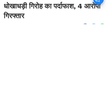
धोखाधड़ी गिरोह का पर्दाफाश, 4 आरोपी
गिरफ्तार
By
Sonika Singh
|
Aug 7, 2026, 00:37 IST
Join for live updates on
WhatsApp
Udaipur Times, New Delhi :
सेंट्रल ब्यूरो ऑफ़