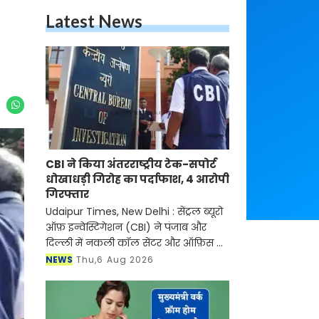
Latest News
CBI ने किया अंतरराष्ट्रीय टेक-सपोर्ट
धोखाधड़ी गिरोह का पर्दाफाश, 4 आरोपी
गिरफ्तार
Udaipur Times, New Delhi : सेंट्रल ब्यूरो
ऑफ़ इन्वेस्टिगेशन (CBI) ने पंजाब और
दिल्ली में नकली कॉल सेंटर और ऑफ़िस के
ज़रिए चल रहे एक बड़े इंटरनेशनल टेक-
NEWS
Thu,6 Aug 2026
सपोर्ट फ्रॉड और जबरन वसूली (extortion)
रैकेट का