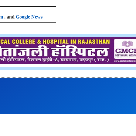
am
, and
Google News