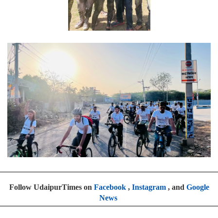
Follow UdaipurTimes on
Facebook
,
Instagram
, and
Google
News