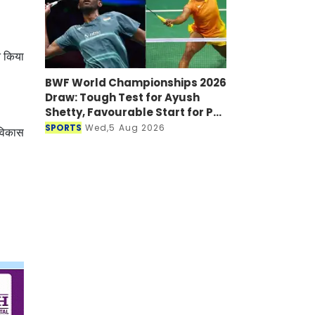
न किया
BWF World Championships 2026
Draw: Tough Test for Ayush
Shetty, Favourable Start for PV
Sindhu
SPORTS
Wed,5 Aug 2026
 विकास