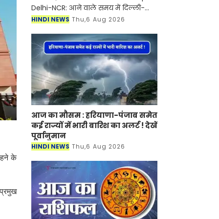
Delhi-NCR: आने वाले समय में दिल्ली-
एनसीआर में विकास का केंद्र अब केवल
HINDI NEWS
Thu,6 Aug 2026
नोएडा और गुरुग्राम तक सीमित नहीं रहने
वाला है। ड्राफ्ट NCR र
आज का मौसम : हरियाणा-पंजाब समेत
कई राज्यों में भारी बारिश का अलर्ट ! देखें
पूर्वानुमान
HINDI NEWS
Thu,6 Aug 2026
हने के
प्रमुख