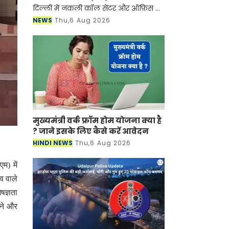
दिल्ली में नकली कॉल सेंटर और ऑफ़िस के
ज़रिए चल रहे एक बड़े इंटरनेशनल टेक-
NEWS
Thu,6 Aug 2026
सपोर्ट फ्रॉड और जबरन वसूली (extortion)
रैकेट का
मुख्यमंत्री वर्क फ्रॉम होम योजना क्या है
? जाने इसके लिए कैसे करें आवेदन
HINDI NEWS
Thu,6 Aug 2026
म) में
भव वाले
ेषज्ञता
ेने और