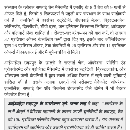
संस्थान के ग्लोबल सप्लाई चेन मैनेजमेंट में एमबीए के 8 वें बैच को 9 फर्मों से
ऑफर मिले हैं, जिनमें 5 रिक्रूटर्स ने पहली बार संस्थान के साथ साझेदारी
की है। कंपनियों में एक्सेंचर स्ट्रेटेजी, बीएनवाई मेलन, ब्रिस्टलकोन,
कॉग्निजेंट, दिल्लीवरी, डीपी वल्र्ड, जैन इरिगेशन सिस्टम्स लिमिटेड, थॉटवक्र्स
और वॉलमार्ट लैब्स शामिल हैं। सेक्टर-वार ब्रेक-अप की बात करें, तो लगभग
37 प्रतिशत ऑफर कंसल्टिंग फर्मों द्वारा दिए गए, इसके बाद लॉजिस्टिक्स
द्वारा 26 प्रतिशत ऑफर, टेक कंपनियों से 26 प्रतिशत और शेष 11 प्रतिशत
ऑफर्स बीएफएसआई और मैन्युफैक्चरिंग से मिले।
आईआईएम उदयपुर के छात्रों ने सप्लाई चेन, ऑपरेशंस, सोर्सिंग एंड
प्रोक्योरमेंट और प्रोजेक्ट मैनेजमेंट में एक्सेंचर स्ट्रेटेजी, ब्रिस्टलकोन, और
थॉटवक्र्स जैसी कंपनियों में कुछ सबसे अधिक डिमांड में रहने वाली भूमिकाएं
हासिल की हैं। इसके अलावा, छात्रों को प्रोडक्ट मैनेजमेंट, ऑपरेशंस
एक्सीलैंस, सप्लाई चैन और बिजनैस डेवलपमेंट जैसे डोमेन में भी बेहतर
प्लेसमेंट मिला है।
आईआईएम उदयपुर के डायरेक्टर प्रो. जनत शाह
ने कहा, ‘‘कारोबार के
सभी क्षेत्रों में वैश्विक महामारी के कारण उपजी चुनौतियों के बावजूद, बैच
को 100 प्रतिशत प्लेसमेंट मिलना बहुत आश्वस्त करता है। यह वास्तव में
कार्यक्रम की अहमियत और उसकी प्रासंगिकता को ही साबित करता है।