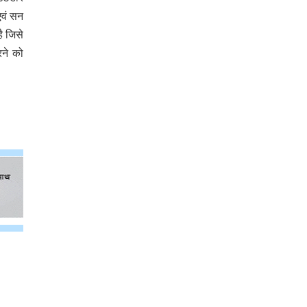
एवं सन
ै जिसे
रने को