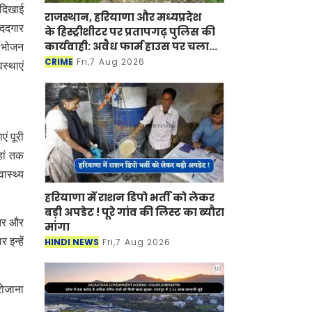
 दिखाई
राजस्थान, हरियाणा और मध्यप्रदेश
मददगार
के हिस्ट्रीशीटर पर प्रतापगढ़ पुलिस की
कार्यवाही: अवैध फार्म हाउस पर चला
क भोजन
बुलडोजर
CRIME
Fri,7 Aug 2026
स्थाएं
ं पूरी
हां तक
ास्थ्य
हरियाणा में राशन डिपो भर्ती को लेकर
बड़ी अपडेट ! पूरे गांव की लिस्ट का ब्यौरा
्तर और
मांगा
इन्हें
HINDI NEWS
Fri,7 Aug 2026
रोजाना