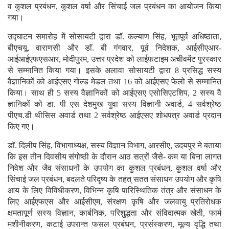
व कुशल प्रबंधन, कुशल वर्षा और सिंचाई जल प्रबंधन का आयोजन किया
गया।
उद्घाटन समारोह में सोसायटी द्वारा डाॅ. कल्याण सिंह, भूतपूर्व अधिष्ठाता,
बीएचयू, वाराणसी और डाॅ. बी गंगवार, पूर्व निदेशक, आईसीएआर-
आईआईएफएसआर, मोदीपुरम, उत्तर प्रदेश को लाईफटाइम अचीवमेंट पुरस्कार
से सम्मानित किया गया। इसके अलावा सोसायटी द्वारा 8 प्रसिद्ध सस्य
वैज्ञानिकों को आईएसए गोल्ड मेडल तथा 16 को आईएसए फेलो से सम्मानित
किया। साथ ही 5 सस्य वैज्ञानिकों को आईएसए एसोसिएटशिप, 2 सस्य वै
ज्ञानिकों को डा. पी एस देशमुख युवा सस्य विज्ञानी अवार्ड, 4 सर्वश्रेष्ठ
पीएच.डी थीसिस अवार्ड तथा 2 सर्वश्रेष्ठ आईएसए शोधपत्र अवार्ड प्रदान
किए गए।
डाॅ. दिलीप सिंह, विभागाध्यक्ष, सस्य विज्ञान विभाग, आरसीए, उदयपुर ने बताया
कि इस तीन दिवसीय संगोष्ठी के दौरान आठ सत्रों जैसे- कम या बिना लागत
निवेश और जैव संसाधनों के उपयोग का कुशल प्रबंधन, कुशल वर्षा और
सिंचाई जल प्रबंधन, बदलते परिदृष्य के तहत् सतत संसाधन उपयोग और कृषि
आय के लिए विविधीकरण, विभिन्न कृषि पारिस्थितिक तंत्र और संसाधन के
लिए आईएफएस और आईसीएम, संरक्षण कृषि और जलवायु प्रतिरोधक
क्षमतापूर्ण सस्य विज्ञान, कार्बनिक, परिशुद्धता और संविदात्मक खेती, फार्म
मशीनीकरण, कटाई उपरान्त फसल प्रबंधन, प्रसंस्करण, मूल्य वृद्धि तथा