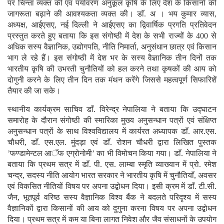
पर चिन्ता व्यक्त की एवं पर्यावरण अनुकूल कृषि के लिए देश के किसानों की
जागरूता बढ़ाने की आवश्यकता व्यक्त की। डाॅ. अ । भय कुमार व्यास,
अध्यक्ष, आईएसए, नई दिल्ली ने आईएसए का द्विवार्षिक प्रगति प्रतिवेदन
प्रस्तुत करते हुए बताया कि इस संगोष्ठी में देश के सभी राज्यों के 400 से
अधिक सस्य वैज्ञानिक, उद्योगपति, नीति निमार्ता, अनुसंधान छात्र एवं किसान
भाग ले रहे हैं। इस संगोष्ठी में देश भर के सस्य वैज्ञानिक तीन दिनों तक
भारतीय कृषि की उभरती चुनौतियों को हल करने तथा कृषकों की आय को
दोगुनी करने के लिए तीन दिन तक मंथन करेंगे जिससे महत्वपूर्ण सिफारिशें
तैयार की जा सके।
स्थानीय कार्यक्रम साचिव डाॅं. विरेन्द्र नेपालिया ने बताया कि उद्घाटन
समारोह के दौरान संगोष्ठी की स्मारिका मुख्य अनुसन्धान पत्रों एवं संक्षिप्त
अनुसन्धान पत्रों के साथ विश्वविद्यालय में कार्यरत अध्यापक डाॅं. आर.एस.
चौधरी, डाॅं. एस.एल. मुंदड़ा एवं डाॅं. रोशन चौधरी द्वारा लिखित पुस्तक
’फण्डामेन्टल आॅंफ एग्रोनोमी’ का भी विमोचन किया गया। डाॅं. नेपालिया ने
बताया कि प्रथम सत्र में डाॅं. पी. एस. लाम्बा स्मृति व्याख्यान में प्रो. रमेश
चन्द्र, सदस्य नीति आयोग भारत सरकार ने भारतीय कृषि में चुनौतियाॅं, अवसर
एवं विकसित नीतियों विषय पर अपना उद्बोधन दिया। इसी क्रम में डाॅं. टी.सी.
जैन, भूतपूर्व वरिष्ठ सस्य वैज्ञानिक विश्व बैंक ने बदलते परिदृश्य में सस्य
वैज्ञानिकों द्वारा किसानों की आय को दुगुना करना विषय पर अपना उद्बोधन
दिया। प्रथम सत्र में कम या बिना लागत निवेश और जैव संसाधनों के उपयोग