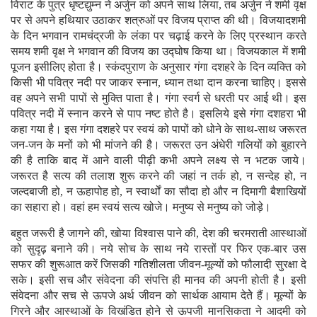
विराट के पुत्र धृष्टद्युम्न ने अर्जुन को अपने साथ लिया, तब अर्जुन ने शमी वृक्ष
पर से अपने हथियार उठाकर शत्रुओं पर विजय प्राप्त की थी। विजयादशमी
के दिन भगवान रामचंद्रजी के लंका पर चढ़ाई करने के लिए प्रस्थान करते
समय शमी वृक्ष ने भगवान की विजय का उद्घोष किया था। विजयकाल में शमी
पूजन इसीलिए होता है। स्कंदपुराण के अनुसार गंगा दशहरे के दिन व्यक्ति को
किसी भी पवित्र नदी पर जाकर स्नान, ध्यान तथा दान करना चाहिए। इससे
वह अपने सभी पापों से मुक्ति पाता है। गंगा स्वर्ग से धरती पर आई थी। इस
पवित्र नदी में स्नान करने से पाप नष्ट होते है। इसलिये इसे गंगा दशहरा भी
कहा गया है। इस गंगा दशहरे पर स्वयं को पापों को धोने के साथ-साथ जरूरत
जन-जन के मनों को भी मांजने की है। जरूरत उन अंधेरी गलियों को बुहारने
की है ताकि बाद में आने वाली पीढ़ी कभी अपने लक्ष्य से न भटक जाये।
जरूरत है सत्य की तलाश शुरू करने की जहां न तर्क हो, न सन्देह हो, न
जल्दबाजी हो, न ऊहापोह हो, न स्वार्थों का सौदा हो और न दिमागी बैशाखियों
का सहारा हो। वहां हम स्वयं सत्य खोजे। मनुष्य से मनुष्य को जोड़े।
बहुत जरूरी है जागने की, खोया विश्वास पाने की, देश की चरमराती आस्थाओं
को सुदृढ़ बनाने की। नये सोच के साथ नये रास्तों पर फिर एक-बार उस
सफर की शुरूआत करें जिसकी गतिशीलता जीवन-मूल्यों को फौलादी सुरक्षा दे
सके। इसी सच और संवेदना की संपत्ति ही मानव की अपनी होती है। इसी
संवेदना और सच से ऊपजे अर्थ जीवन को सार्थक आयाम देतेे हैं। मूल्यों के
गिरने और आस्थाओं के विखंडित होने से ऊपजी मानसिकता ने आदमी को