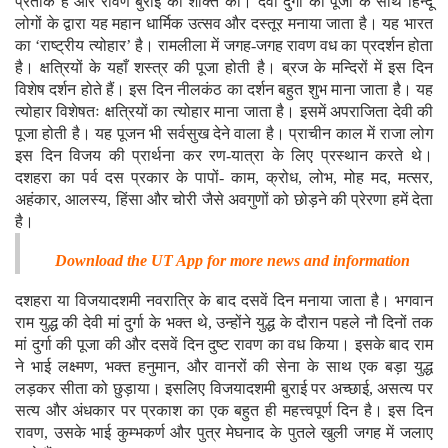
प्रतीक है और रावण बुराई की शक्ति का। देवी दुर्गा की पूजा के साथ हिन्दू
लोगों के द्वारा यह महान धार्मिक उत्सव और दस्तूर मनाया जाता है। यह भारत
का ‘राष्ट्रीय त्योहार’ है। रामलीला में जगह-जगह रावण वध का प्रदर्शन होता
है। क्षत्रियों के यहाँ शस्त्र की पूजा होती है। ब्रज के मन्दिरों में इस दिन
विशेष दर्शन होते हैं। इस दिन नीलकंठ का दर्शन बहुत शुभ माना जाता है। यह
त्योहार विशेषतः क्षत्रियों का त्योहार माना जाता है। इसमें अपराजिता देवी की
पूजा होती है। यह पूजन भी सर्वसुख देने वाला है। प्राचीन काल में राजा लोग
इस दिन विजय की प्रार्थना कर रण-यात्रा के लिए प्रस्थान करते थे।
दशहरा का पर्व दस प्रकार के पापों- काम, क्रोध, लोभ, मोह मद, मत्सर,
अहंकार, आलस्य, हिंसा और चोरी जैसे अवगुणों को छोड़ने की प्रेरणा हमें देता
है।
Download the UT App for more news and information
दशहरा या विजयादशमी नवरात्रि के बाद दसवें दिन मनाया जाता है। भगवान
राम युद्ध की देवी मां दुर्गा के भक्त थे, उन्होंने युद्ध के दौरान पहले नौ दिनों तक
मां दुर्गा की पूजा की और दसवें दिन दुष्ट रावण का वध किया। इसके बाद राम
ने भाई लक्ष्मण, भक्त हनुमान, और वानरों की सेना के साथ एक बड़ा युद्ध
लड़कर सीता को छुड़ाया। इसलिए विजयादशमी बुराई पर अच्छाई, असत्य पर
सत्य और अंधकार पर प्रकाश का एक बहुत ही महत्त्वपूर्ण दिन है। इस दिन
रावण, उसके भाई कुम्भकर्ण और पुत्र मेघनाद के पुतले खुली जगह में जलाए