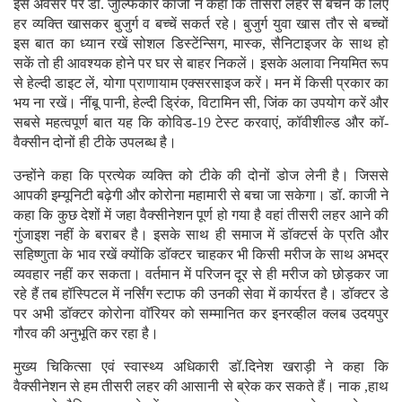
इस अवसर पर डाॅ. जुल्फिकार काजी ने कहा कि तीसरी लहर से बचने के लिए
हर व्यक्ति खासकर बुजुर्ग व बच्चें सकर्त रहे। बुजुर्ग युवा खास तौर से बच्चों
इस बात का ध्यान रखें सोशल डिस्टेंन्सिग, मास्क, सैनिटाइजर के साथ हो
सकें तो ही आवश्यक होने पर घर से बाहर निकलें। इसके अलावा नियमित रूप
से हेल्दी डाइट लें, योगा प्राणायाम एक्सरसाइज करें। मन में किसी प्रकार का
भय ना रखें। नींबू पानी, हेल्दी ड्रिंक, विटामिन सी, जिंक का उपयोग करें और
सबसे महत्वपूर्ण बात यह कि कोविड-19 टेस्ट करवाएं, कॉवीशील्ड और कॉ-
वैक्सीन दोनों ही टीके उपलब्ध है।
उन्होंने कहा कि प्रत्येक व्यक्ति को टीके की दोनों डोज लेनी है। जिससे
आपकी इम्यूनिटी बढ़ेगी और कोरोना महामारी से बचा जा सकेगा। डॉ. काजी ने
कहा कि कुछ देशों में जहा वैक्सीनेशन पूर्ण हो गया है वहां तीसरी लहर आने की
गुंजाइश नहीं के बराबर है। इसके साथ ही समाज में डॉक्टर्स के प्रति और
सहिष्णुता के भाव रखें क्योंकि डॉक्टर चाहकर भी किसी मरीज के साथ अभद्र
व्यवहार नहीं कर सकता। वर्तमान में परिजन दूर से ही मरीज को छोड़कर जा
रहे हैं तब हॉस्पिटल में नर्सिंग स्टाफ की उनकी सेवा में कार्यरत है। डॉक्टर डे
पर अभी डॉक्टर कोरोना वाॅरियर को सम्मानित कर इनरव्हील क्लब उदयपुर
गौरव की अनुभूति कर रहा है।
मुख्य चिकित्सा एवं स्वास्थ्य अधिकारी डॉ.दिनेश खराड़ी ने कहा कि
वैक्सीनेशन से हम तीसरी लहर की आसानी से ब्रेक कर सकते हैं। नाक ,हाथ