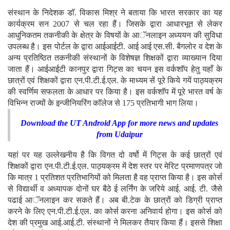
संस्थान के निदेशक डाॅ. विकास मिश्र ने बताया कि भारत सरकार का यह
कार्यक्रम सन 2007 से चल रहा हैं। जिसके द्वारा आधारभूत से लेकर
आधुनिकतम तकनीकी के क्षेत्र के विषयों के आॅनलाइन अध्ययन की सुविधा
उपलब्ध है। इस पोर्टल के द्वारा आईआईटी. आई आई एस.सी. बैगलोर व देश के
अन्य प्रतिष्ठित तकनीकी संस्थानों के विशेषज्ञ शिक्षकों द्वारा व्याख्यान दिया
जाता हैं। आईआईटी कानपुर द्वारा गिट्स का चयन इस वर्कशाॅप हेतु यहाँ के
छात्रों एवं शिक्षकों द्वारा एन.पी.टी.ई.एल. के माध्यम सें पूरे किये गयें पाठ्यक्रम
की स्वर्णिम सफलता के आधार पर किया है। इस वर्कशाॅप में पूरे भारत वर्ष के
विभिन्न राज्यों के इन्जीनियरिंग काॅलेज से 175 प्रतिभागी भाग लिया।
Download the
UT Android App
for more news and updates
from Udaip
ur
यहां पर यह उल्लेखनीय है कि विगत दो वर्षो में गिट्स के कई छात्रों एवं
शिक्षकों द्वारा एन.पी.टी.ई.एल. पाठ्यक्रम में देश स्तर पर मेरिट प्रमाणपत्र जो
कि मात्र 1 प्रतिशत प्रतिभागियों को मिलता है वह प्राप्त किया है। इस कोर्स
से विद्यार्थी व अध्यापक दोनों घर बैठे ई लर्निंग के जरिये आई. आई. टी. जैसे
पढाई आॅनलाइन कर सकते हैं। अब बी.टेक के छात्रों को डिग्री प्राप्त
करने के लिए एन.पी.टी.ई.एल. का कोर्स करना अनिवार्य होगा। इस कोर्स को
देश की प्रमुख आई.आई.टी. संस्थानों ने मिलकर तैयार किया हैं। इससे शिक्षा