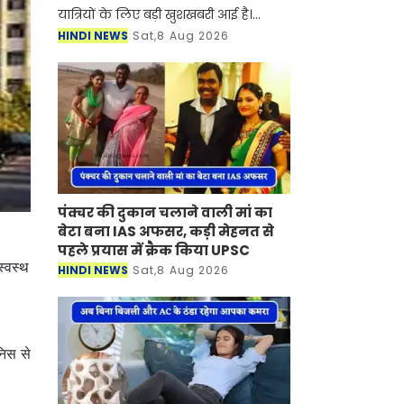
यात्रियों के लिए बड़ी खुशखबरी आई है।
रोडवेज की पंचकूला से टोहाना समेत इन
HINDI NEWS
Sat,8 Aug 2026
शहरों से होकर जाने वाली बसों का नया
टाइम टेबल जारी हो गया है।
पंक्चर की दुकान चलाने वाली मां का
बेटा बना IAS अफसर, कड़ी मेहनत से
पहले प्रयास में क्रैक किया UPSC
स्वस्थ
HINDI NEWS
Sat,8 Aug 2026
निस से