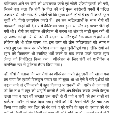
हॉस्पिटल आने पर रोगी की आवशयक जांचे एवं सीटी एंजियोग्राफी की गयी,
जिसमें पता चला कि रोगी के दिल की बाईं मुख्य कोरोनरी धमनी में जटिल
रुकावट थी और साथ ही एओर्टा जो कि मुख्य धमनी होती है वह भी काफी फूल
चुकी थी, जिसे एनयूर्यस्म कहते हैं। इन सब जटिलताओं के साथ रोगी की
महाधमनी नाड़ी की दीवार में कैल्शियम जमा हुआ था और वह पत्थर जैसे हो
गयी थी। रोगी का बाईपास ऑपरेशन भी करना था और जो नाड़ी फूल गयी थी
एवं पत्थर की हो गयी थी उसे भी बदलना था और एओर्टिक वाल्व से होने वाले
लीकेज को भी ठीक करना था, इस तरह की तीन जटिलताओं को ध्यान में
रखते हुए एक समय पर ऑपरेशन करना बहुत चुनौतीपूर्ण था। चूँकि रोगी को
शुगर की शिकायत थी इसलिए भर्ती करने के बाद सबसे पहले उसके शुगर
लेवल को नियंत्रित किया गया। ऑपरेशन के लिए रोगी को शारीरिक व
मानसिक रूप से पूर्णतया तैयार किया गया।
डॉ. गाँधी ने बताया कि जब रोगी का ऑपरेशन करने हेतु छाती को खोला गया
तब पाया कि एओर्टा बिलकुल पत्थर का हो चुका था था ऐसे में यदि एओर्टा को
बदला जाये तो टाँके मारने में बहुत दिक्कत आ सकती थी। शरीर के एक नाड़ी
जो कि हाथ में खून की आपूर्ति करती है उसे अंग-विच्छेद करके उसमे केनुला
डाला गया व खून की सप्लाई उस नाड़ी से दी गयी व रोगी की इस नाड़ी को
हार्ट-लंग मशीन से जोड़ दिया गया। रोगी को 16 डिग्री सेंटीग्रेट तक ठंडा
किया गया ताकि जब दिल को बंद करें व पूरे शरीर के खून के प्रवाह को बंद
करें तो किसी भी अंग किसी भी तरह की कोई क्षति ना हो। सबसे पहले रोगी