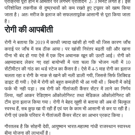
प्रक्रिया पूरी होने में आमतौर पर लगभग प्रतिदिन 2- 3 मिनट लगते हैं। इस
परिशोधित तकनीक से दुष्प्रभावों को कम रखते हुए ट्यूमर को खत्म किया
जाता है। अतः मरीज के इलाज को सफलतापूर्वक आसानी से पूरा किया जाता
है।
रोगी की आपबीती
रोगी ने बताया कि 2019 में काफी ज्यादा खांसी हो गयी थी जिस कारण जाँच
कराई पर जाँच में सब ठीक आया। पर खांसी निरंतर बढती रही और खाना
पीना भी बंद हो गया ऐसे में एक दिन अचानक खून की उल्टी आई। रोगी को
अहमदाबाद लेकर गए वहां बायोप्सी में पता चला कि भोजन नली में 10
सेंटीमीटर की गांठ का थर्ड स्टेज का कैंसर है। ऐसे में 4-5 माह रोगी का इलाज
चलता रहा व रोगी के नाक से खाने की नली डाली गयी, जिससे सिर्फ लिक्विड
डाइट दी गयी। ऐसे में रोगी को बहुत कमज़ोरी भी आ गयी थी। बिमारी में कोई
फर्क भी नही पड़ा। तब रोगी को गीतांजली कैंसर सेंटर में लाने का निर्णय
लिया, यहाँ आकर रेडिएशन ओंकोलोगिस्ट तथा मेडिकल ओंकोलोगिस्ट की
टीम द्वारा इलाज किया गया। रोगी ने बेहद ख़ुशी से बताया की अब वो बिल्कुल
स्वस्थ हैं, सब कुछ खा पी रही हैं एवं घर के काम भी आसानी से कर पा रही है।
रोगी एवं उसके परिवार ने गीतांजली कैंसर सेंटर का आभार प्रकट किया।
गौरतलब है कि सोहनी देवी, आयुष्मान भारत-महात्मा गांधी राजस्थान स्वास्थ्य
बीमा योजना की लाभार्थी है।