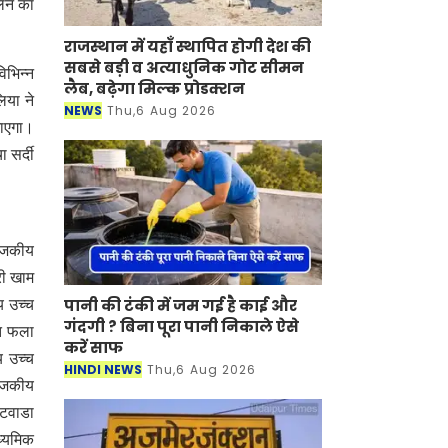
ोलन का
राजस्थान में यहाँ स्थापित होगी देश की
सबसे बड़ी व अत्याधुनिक गोट सीमन
िभिन्न
लैब, बढ़ेगा मिल्क प्रोडक्शन
िया ने
NEWS
Thu,6 Aug 2026
जाएगा।
 सर्दी
राजकीय
री खाम
पानी की टंकी में जम गई है काई और
य उच्च
गंदगी ? बिना पूरा पानी निकाले ऐसे
ात फला
करें साफ
य उच्च
HINDI NEWS
Thu,6 Aug 2026
राजकीय
घटवाडा
ध्यमिक