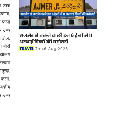
य उच्च
डगांव,
का फला
य उच्च
अजमेर से चलने वाली इन 6 ट्रेनों में 11
झाडोल,
अस्थाई डिब्बों की बढ़ोतरी
ा बोरी
TRAVEL
Thu,6 Aug 2026
द्यालय
ंस्कृत
ुन्दा,
ा फला,
राजकीय
य उच्च