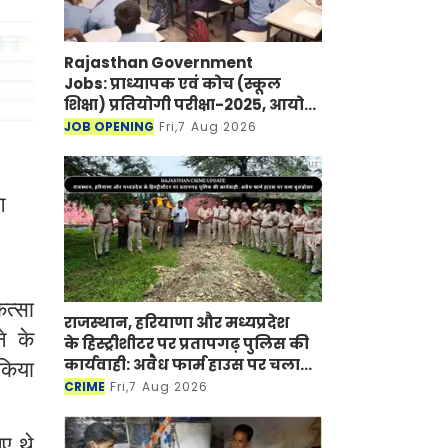
Rajasthan Government
Jobs: प्राध्यापक एवं कोच (स्कूल
शिक्षा) प्रतियोगी परीक्षा-2025, आयोग
ने जारी की हिंदी विषय की विचारित
JOB OPENING
Fri,7 Aug 2026
सूची
ग
ित्सा
राजस्थान, हरियाणा और मध्यप्रदेश
े के
के हिस्ट्रीशीटर पर प्रतापगढ़ पुलिस की
कार्यवाही: अवैध फार्म हाउस पर चला
 किया
बुलडोजर
CRIME
Fri,7 Aug 2026
ए थे