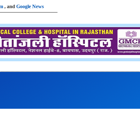
am
, and
Google News