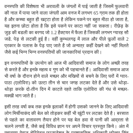
वनस्पति की विशेषता भी अरावली के जंगलों में पाई जाती है जिसमें फुलवारी
की नाल में पाया जाने वाला जंगली आम वनज में लगभग 65 ग्राम तक ही होता
है और कच्चा बहुत ही खट्टा होता है लेकिन पकने पर बहुत मीठा हो जाता है,
यह इतना छोटा होता है कि इसे पकने पर काटा नहीं जा सकता। रीछेड़ के
जुड़ की बडली का बरगद जो 1.2 हैक्टयर में फैला है जिसकी लगभग ग्यारह सौ
जडे. पेड़ से लटकी हुई है। वहीं कुम्भलगढ़ में लाल और पीले फूलों वाले 2
प्रकार के पलास के पेड़ पाए जाते है जो अन्यत्र कहीं देखने को नहीं मिलते
जैसे कई भिन्न भिन्न वनस्पतियों की जानकारियां प्रदान की।
इन वनस्पतियों के उपयोग को आज भी आदिवासी समाज के लोग अच्छी तरह
से करते है और इनके महत्व व गुण को भी पहचानते हैं। आदिवासी समाज आज
भी वर्षा के दौरान होने वाले मच्छर और मखियों से बचने के लिए घरों में ग्वार-
पाठा (एलोविरा) को उल्टा तीन से चार जगह लटका देते है और उसे थोड़ा-
थोड़ा करके दो-तीन दिन में काटते रहते ताकि एलोविरा की गंध से मच्छर-
मक्खी भाग जाते है।
इसी तरह वर्षा कब तक इनके इलाकों में होगी उसको जानने के लिए आदिवासी
लोग मिर्चीयाकंद की बेल को तोड़कर कहीं भी खुंटी पर लटका देते है। बरसात
से पहले का वातावरण तैयार होने पर यह बेल हवा से पानी की आद्रता से
चलने लगती है, जैसे कई विविध ज्ञान पर अपने विचार प्रस्तुत किये। अंत में
महाराणा मेवाड़ चेरिटेबल फाउण्डेशन के प्रशासनिक अधिकारी भूपेन्द्र सिंह