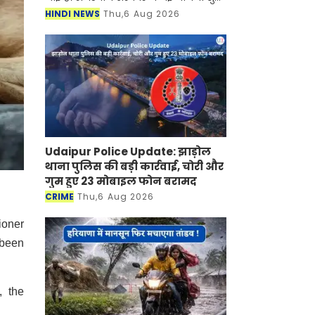
की है जिसके तहत अब महिलाओं को घर बैठे
HINDI NEWS
Thu,6 Aug 2026
रोजगार मिलने वाला है। जानकारी के
अनुसार सरकार द्वारा चला
Udaipur Police Update: झाड़ोल
थाना पुलिस की बड़ी कार्रवाई, चोरी और
गुम हुए 23 मोबाइल फोन बरामद
CRIME
Thu,6 Aug 2026
ioner
 been
, the