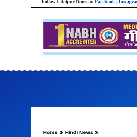
Follow UdaipurTimes on
Facebook
,
Instagr
Home
Hindi News