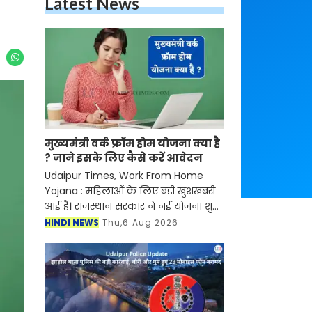
Latest News
मुख्यमंत्री वर्क फ्रॉम होम योजना क्या है
? जाने इसके लिए कैसे करें आवेदन
Udaipur Times, Work From Home
Yojana : महिलाओं के लिए बड़ी खुशखबरी
आई है। राजस्थान सरकार ने नई योजना शुरू
की है जिसके तहत अब महिलाओं को घर बैठे
HINDI NEWS
Thu,6 Aug 2026
रोजगार मिलने वाला है। जानकारी के
अनुसार सरकार द्वारा चला