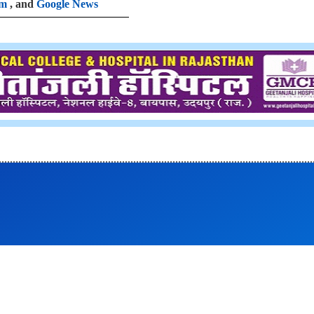
am
, and
Google News