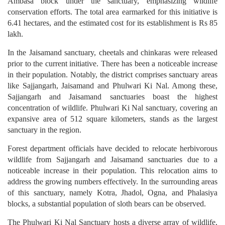
Ambasa block under the sanctuary, emphasizing wildlife
conservation efforts. The total area earmarked for this initiative is
6.41 hectares, and the estimated cost for its establishment is Rs 85
lakh.
In the Jaisamand sanctuary, cheetals and chinkaras were released
prior to the current initiative. There has been a noticeable increase
in their population. Notably, the district comprises sanctuary areas
like Sajjangarh, Jaisamand and Phulwari Ki Nal. Among these,
Sajjangarh and Jaisamand sanctuaries boast the highest
concentration of wildlife. Phulwari Ki Nal sanctuary, covering an
expansive area of 512 square kilometers, stands as the largest
sanctuary in the region.
Forest department officials have decided to relocate herbivorous
wildlife from Sajjangarh and Jaisamand sanctuaries due to a
noticeable increase in their population. This relocation aims to
address the growing numbers effectively. In the surrounding areas
of this sanctuary, namely Kotra, Jhadol, Ogna, and Phalasiya
blocks, a substantial population of sloth bears can be observed.
The Phulwari Ki Nal Sanctuary hosts a diverse array of wildlife,