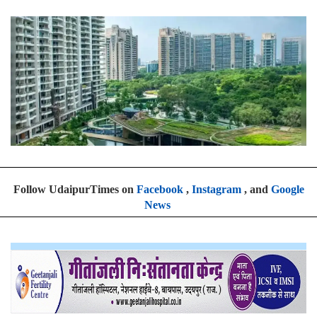
Follow UdaipurTimes on
Facebook
,
Instagram
, and
Google
News