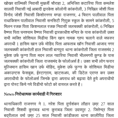
खोखर वाल्मिकी निवासी मुखर्जी चौराहा 2, अभिजित कटारिया पिता कमलेश
सालवी निवासी नई आबादी द्वारकेश कोलोनी कांकरोली, 3 निखिल जोशी पिता
विनोद जोशी निवासी किशोरनगर मण्डा राजनगर, 4 चिराग पालीवाल पिता
राधाकिशन पालीवाल निवासी सनसिटी ग्राुिक स्कुल के सामने कांकरोली, 5
मिलन रजक पिता किशनलाल रजक निवासी जलचक्की कांकरोली, 6 निखिल
वैष्णव पिता घनश्याम वैष्णव निवासी द्वारकाधीश मन्दिर के पास कांकरोली उक्त
सभी व्यक्ति सोशियल मिडीया किंग खान नामक ग्रुप चलाने वाले मफरुर
अपराधी 1 हासिम खान उर्फ मोहिद पिता आफताब खॉन निवासी आजाद नगर
जलचक्की कांकरोली हाल निवासी बागपुरा थाना कांकरोली जिला राजसमंद 2
मुकेश उर्फ फुग्गा पिता मदन लाल गवारिया निवासी भीलमगरी कुण्ड के पास
जलचक्की कांकरोली जिला राजसमंद के फोलोअर्स है। उक्त सभी लोग फरार
मुल्जिमान हासिम खान उर्फ मोहिद, मुकेश उर्फ फुग्गा के सोशियल मिडीया
अकाउन्टस फेसबुक, ईस्टाग्राम, व्हाटसअप, की डिटेल प्राप्त कर उक्त
अपराधीयो के फोलोअर्स जिनके द्वारा अपराध को बढ़ावा देते हुये अपराधीयो
द्वारा पोस्ट किये गये विडीयो फोटो को वायरल करते है।
News-निरोधात्मक कार्यवाही में गिरफ्तार
थानाधिकारी राजनगर ने 1. नरेश पिता दुर्गाशंकर लौहार उम्र 27 साल
निवासी शिशवी कुराबड थाना कुराबड जिला उदयपुर 2. जितेन्द्र पिता
बद्रीलाल वर्मा उम्र 25 साल निवासी कांडीकला थाना कालीपिठ जिला