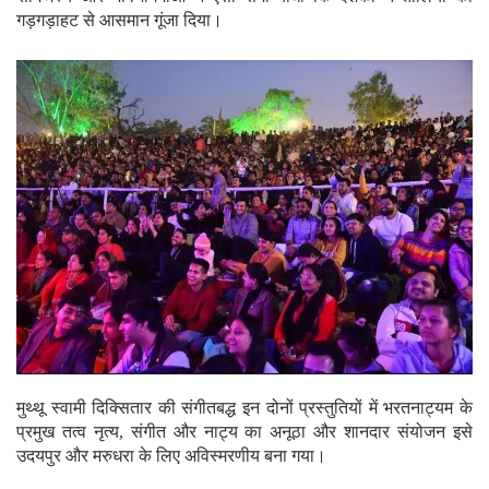
गड़गड़ाहट से आसमान गूंजा दिया।
मुथ्थू स्वामी दिक्सितार की संगीतबद्ध इन दोनों प्रस्तुतियों में भरतनाट्यम के
प्रमुख तत्व नृत्य, संगीत और नाट्य का अनूठा और शानदार संयोजन इसे
उदयपुर और मरुधरा के लिए अविस्मरणीय बना गया।