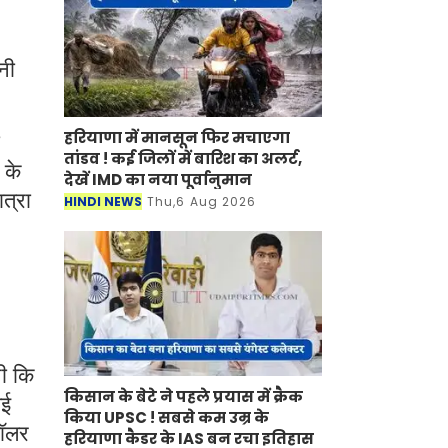
नी
हरियाणा में मानसून फिर मचाएगा
तांडव ! कई जिलों में बारिश का अलर्ट,
 के
देखें IMD का नया पूर्वानुमान
ात्रा
HINDI NEWS
Thu,6 Aug 2026
थी कि
किसान के बेटे ने पहले प्रयास में क्रैक
गई
किया UPSC ! सबसे कम उम्र के
डॉलर
हरियाणा कैडर के IAS बन रचा इतिहास