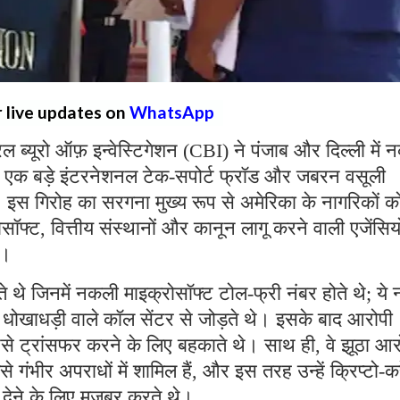
r live updates on
WhatsApp
्रल ब्यूरो ऑफ़ इन्वेस्टिगेशन (CBI) ने पंजाब और दिल्ली में
 एक बड़े इंटरनेशनल टेक-सपोर्ट फ्रॉड और जबरन वसूली
ै। इस गिरोह का सरगना मुख्य रूप से अमेरिका के नागरिकों क
्ट, वित्तीय संस्थानों और कानून लागू करने वाली एजेंसियो
थे।
ते थे जिनमें नकली माइक्रोसॉफ्ट टोल-फ्री नंबर होते थे; ये 
रहे धोखाधड़ी वाले कॉल सेंटर से जोड़ते थे। इसके बाद आरोपी
पैसे ट्रांसफर करने के लिए बहकाते थे। साथ ही, वे झूठा आ
ैसे गंभीर अपराधों में शामिल हैं, और इस तरह उन्हें क्रिप्टो-कर
ी देने के लिए मजबूर करते थे।