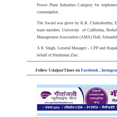
Power Plant Industries Category for implement
consumption.
The Award
was given by K.K. Chakraborthy, E
team member, University of California, Berk
Management Association (AMA) Hall, Ahmada
A K Singh, General Manager – CPP and Rupak
behalf of Hindustan Zinc.
Follow UdaipurTimes on
Facebook
,
Instagr