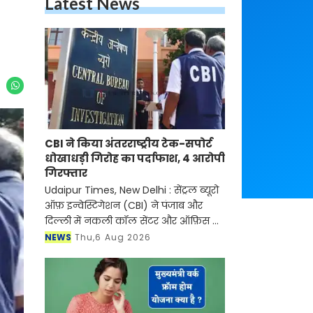
Latest News
CBI ने किया अंतरराष्ट्रीय टेक-सपोर्ट
धोखाधड़ी गिरोह का पर्दाफाश, 4 आरोपी
गिरफ्तार
Udaipur Times, New Delhi : सेंट्रल ब्यूरो
ऑफ़ इन्वेस्टिगेशन (CBI) ने पंजाब और
दिल्ली में नकली कॉल सेंटर और ऑफ़िस के
ज़रिए चल रहे एक बड़े इंटरनेशनल टेक-
NEWS
Thu,6 Aug 2026
सपोर्ट फ्रॉड और जबरन वसूली (extortion)
रैकेट का