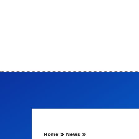
Home
News