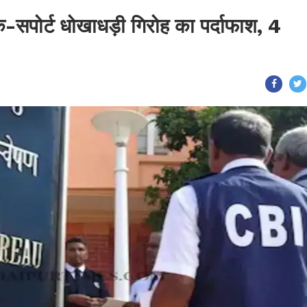
क-सपोर्ट धोखाधड़ी गिरोह का पर्दाफाश, 4