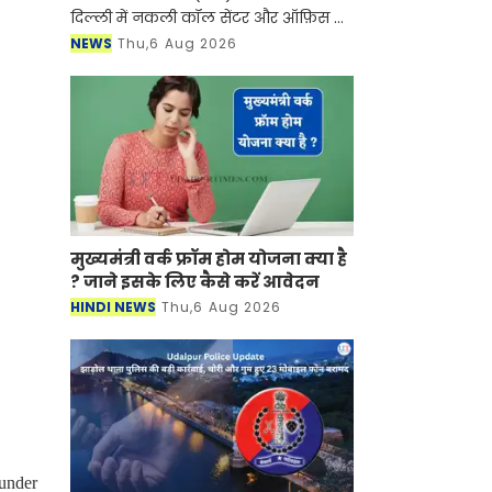
दिल्ली में नकली कॉल सेंटर और ऑफ़िस के
ज़रिए चल रहे एक बड़े इंटरनेशनल टेक-
NEWS
Thu,6 Aug 2026
सपोर्ट फ्रॉड और जबरन वसूली (extortion)
रैकेट का
मुख्यमंत्री वर्क फ्रॉम होम योजना क्या है
? जाने इसके लिए कैसे करें आवेदन
HINDI NEWS
Thu,6 Aug 2026
under