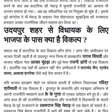
समाप्त माना जाता है जब उन्हें राज्यपाल बनाया जाता है। लिहाज़ा राज्यपाल
बनने के बाद अब कटारिया की मेवाड़ में चुनावी राजनीती का अध्याय भी
लगभग समाप्त हो गया। अब वह संवैधानिक पद पर नियुक्त हो चुके है। इससे
पूर्व कांग्रेस ने भी मेवाड़ के कद्दावर नेता मोहनलाल सुखाड़िया को राज्यपाल
बनाकर उनका राजनैतिक जीवन समाप्त कर लिया था।
उदयपुर शहर से विधायक के लिए
भाजपा के पास क्या है विकल्प ?
सवाल यह है कटारिया के बाद विकल्प कौन होगा ? अगर जैन उम्मीदवार पर
पारस सिंघवी
भाजपा टिकी रहती है तो उदयपुर नगर निगम में उपमहापौर
और
अल्का मूंदड़ा
रजनी डांगी
भाजपा महिला नेता
और पूर्व मेयर
भी एक विकल्प
है। हालाँकि राह यहाँ भी आसान नहीं जैन उम्मीदवारों में
ताराचंद जैन, प्रमोद
सामर, आकाश वागरेचा
जैसे कई नेता कतार में है।
रविंद्र
यदि भाजपा ब्राह्मण चेहरे पर फोकस करती है वर्तमान जिलाध्यक्ष
श्रीमाली
भी एक विकल्प है। डूंगरपुर के सभापति और स्वच्छ्ता अभियान से
के के गुप्ता
अपनी राजनीति चमकाने वाले
भी प्रबल दावेदार बने हुए है। और
अगर हाल ही की राजनैतिक घटनाक्रम और राजनीती में दिलचस्पी के चलते
लक्ष्यराज सिंह मेवाड़
मेवाड़ के पूर्व राजघराने के
भी एक चेहरा हो सकते है।
लक्ष्यराज सिंह मेवाड़ राजनीती में आने की इच्छा भी जता चुके है। या फिर