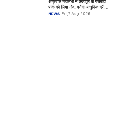
अग्रवाल महासभा ने उदयपुर के पंचवटी
पार्क को लिया गोद, बनेगा आधुनिक ग्रीन
जोन
NEWS
Fri,7 Aug 2026