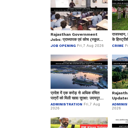
Rajasthan Government
राजस्थान, 
Jobs: प्राध्यापक एवं कोच (स्कूल
के हिस्ट्र
शिक्षा) प्रतियोगी परीक्षा-2025, आयोग
कार्यवाही:
JOB OPENING
Fri,7 Aug 2026
CRIME
F
ने जारी की हिंदी विषय की विचारित सूची
बुलडोजर
प्रदेश में एक करोड़ से अधिक वंचित
Rajast
पात्रों को मिली खाद्य सुरक्षा: उदयपुर
Updates:
में 2.54 लाख लाभार्थी जुड़े
खबर; ड्रेन
ADMINISTRATION
Fri,7 Aug
ADMINIS
रूपए मंजूर
2026
2026