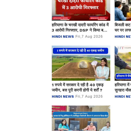
हरियाणा के चरखी दादरी फायरिंग कांड में
बिजली कट स
3 आरोपी गिरफ्तार, DSP ने किया बड़ा
घर पर लग
खुलासा
ऑफ-ग्रिड 
HINDI NEWS
Fri,7 Aug 2026
HINDI N
1 रुपये में सरकार दे रही है 40 एकड़
हरियाणा मे
जमीन, बस पूरी करनी होगी ये शर्तें ?
सुनहरा मौक
का तरीका 
HINDI NEWS
Fri,7 Aug 2026
HINDI N