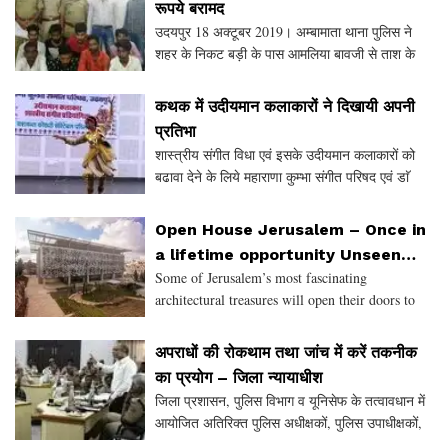
रूपये बरामद
उदयपुर 18 अक्टूबर 2019। अम्बामाता थाना पुलिस ने
शहर के निकट बड़ी के पास आमलिया बावजी से ताश के
पत्तो के साथ जुआ खेलते हुए आठ व्यक्तियों को गिरफ्तार
ताश के पत्तो पर दांव पर लगे 12500 की राशि भी बरामद क
कथक में उदीयमान कलाकारों ने दिखायी अपनी
प्रतिभा
शास्त्रीय संगीत विधा एवं इसके उदीयमान कलाकारों को
बढावा देने के लिये महाराणा कुम्भा संगीत परिषद एवं डाॅ
यशवन्त कोठारी चेरिटेबल पब्लिक ट्रस्ट के संयुक्त
तत्वाधान में सरदारपुरा स्थित महाराणा कुम्भा संग
Open House Jerusalem – Once in
a lifetime opportunity Unseen
Some of Jerusalem’s most fascinating
Architectural and Artistic
architectural treasures will open their doors to
Treasures
the public for the Annual Open House Jerusalem
festival, which takes place this year from
अपराधों की रोकथाम तथा जांच में करें तकनीक
October 31 - November 2
का प्रयोग – जिला न्यायाधीश
जिला प्रशासन, पुलिस विभाग व यूनिसेफ के तत्वावधान में
आयोजित अतिरिक्त पुलिस अधीक्षकों, पुलिस उपाधीक्षकों,
अनसंधान अधिकारियों तथा कम्प्युटर आपरेटर्स का तीन