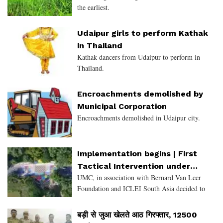
the earliest.
Udaipur girls to perform Kathak
in Thailand
Kathak dancers from Udaipur to perform in
Thailand.
Encroachments demolished by
Municipal Corporation
Encroachments demolished in Udaipur city.
Implementation begins | First
Tactical Intervention under
UMC, in association with Bernard Van Leer
Urban95 program for Udaipur –
Foundation and ICLEI South Asia decided to
Vidhyabhawan
implement the Urban 95 program of the
foundation in Udaipur. The first such Tactical
बड़ी से जुआ खेलते आठ गिरफ्तार, 12500
Intervention program began to