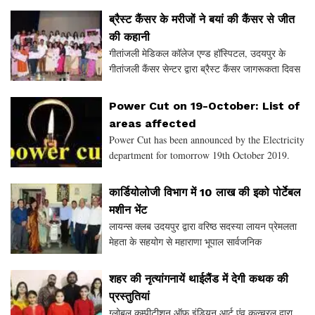
दिवसीय प्रशिक्षण शुक्रवार को जिला एवं सेशन न्
ब्रैस्ट कैंसर के मरीजों ने बयां की कैंसर से जीत
की कहानी
गीतांजली मेडिकल कॉलेज एण्ड हॉस्पिटल, उदयपुर के
गीतांजली कैंसर सेन्टर द्वारा ब्रैस्ट कैंसर जागरूकता दिवस
पर गुलाबी अक्टूबर को आयोजन स्वर्गीय श्रीमती नर्मदा देवी
अग्रवाल सभागार में आयोजन किया गया। यह आ
Power Cut on 19-October: List of
areas affected
Power Cut has been announced by the Electricity
department for tomorrow 19th October 2019.
There will be a Power cut in following areas due
to maintenance work being carried out by the
कार्डियोलोजी विभाग में 10 लाख की इको पोर्टेबल
department.
मशीन भेंट
लायन्स क्लब उदयपुर द्वारा वरिष्ठ सदस्या लायन प्रेमलता
मेहता के सहयोग से महाराणा भूपाल सार्वजनिक
चिकित्सालय के कार्डियोलोजी विभाग में 10 लाख रूपयें
लागत की इको पोर्टेबल मशीन भेंट की।
शहर की नृत्यांगनायें थाईलैंड में देगी कथक की
प्रस्तुतियां
ग्लोबल कम्पीटीशन ऑफ़ इंडियन आर्ट एंव कल्चरल द्वारा