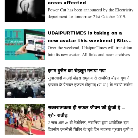
areas affected
Power Cut has been announced by the Electricity
department for tomorrow 21st October 2019.
There will be a Power cut in following areas due
to maintenance work being carried out by the
UDAIPURTIMES is taking on a
department.
new avatar this weekend | Site
Over the weekend, UdaipurTimes will transition
enhancements and a better user
into its new avatar. All links and news archives
experience
will be available as always and the user
experience will be enhanced. However, users of
इमाम हुसैन का चेहलुम मनाया गया
our Mobile App,
सुधारवादी दाउदी बोहरा समुदाय से सम्बंधित बोहरा यूथ ने
इस्लाम के पैगम्बर हजरत मोहम्मद (स.अ.) के नवासे कर्बला
में अपने 72 साथियो के साथ शहीद हुए हजरत इमाम हुसैन
(अ. स.) का चेहलुम मनाया गया। शुक्रवार की
सकारात्मकता ही सफल जीवन की कुंजी हे –
प्रो॰ राठौड़
2 राज आर & वी रेजीमेन्ट, नवानिया द्वारा आयोजित दस
दिवसीय एनसीसी शिविर के छ्ठे दिन महारणा प्रताप कृषी व
प्रोद्योगिकी विश्वविद्यालय के उपकुलपति प्रो नरेंद्र सिंह