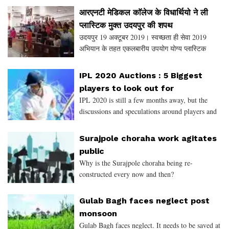
राठौड़ ने एनसीसी केडेट्स को कहा की जीवन
आरएनटी मेडिकल काॅलेज के विधार्थियो ने ली
प्लास्टिक मुक्त उदयपुर की शपथ
उदयपुर 19 अक्टूबर 2019। स्वच्छता ही सेवा 2019
अभियान के तहत एकलबारीय उपयोग योग्य प्लास्टिक
अपशिष्ट से पर्यावरण को हो रहे खतरे को रविन्द्र नाथ
ट्रैगोर मेडिकल काॅलेज के विधार्थियो एवं वहां उपस्थित स्टा
IPL 2020 Auctions : 5 Biggest
players to look out for
IPL 2020 is still a few months away, but the
discussions and speculations around players and
the teams have already started. Let’s have a look
at 5 of the available players for this season’s
Surajpole choraha work agitates
auction
public
Why is the Surajpole choraha being re-
constructed every now and then?
Gulab Bagh faces neglect post
monsoon
Gulab Bagh faces neglect. It needs to be saved at