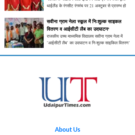
थाईलैंड के रंगसीट रंगमंच पर 21 अक्टूबर से प्रारम्भ हो
रहे दो दिवसीय में नृत्य एवं संगीत रस प्रवाह-2019
नृत्योदय में उदयपुर से कथक को बढ़ावा देने हेतु
सवीना ग्राम नेला स्कूल में निःशुल्क साइकल
वितरण व आईसीटी लैब का उदघाटन’
राजकीय उच्च माध्यमिक विद्यालय सवीना ग्राम नेला में
’आईसीटी लैब’ का उदघाटन व निःशुल्क साइकिल वितरण’
समारोह पूर्व विधायक सज्जन कटारा की अध्यक्षता एवं
समाजसेवी विवेक कटारा के मुख्य आतिथ्य में आयोजित हुआ
About Us