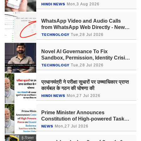
फीडबैक
HINDI NEWS
Mon,3 Aug 2026
WhatsApp Video and Audio Calls
from WhatsApp Web Directly - New
Features Launched!
TECHNOLOGY
Tue,28 Jul 2026
Novel AI Governance To Fix
Sandbox, Permission, Identity Crisis:
Vatsal Soin 0→1 Doctrine
TECHNOLOGY
Tue,28 Jul 2026
प्रधानमंत्री ने परीक्षा सुधारों पर उच्चाधिकार प्राप्त
कार्यबल के गठन की घोषणा की
HINDI NEWS
Mon,27 Jul 2026
Prime Minister Announces
Constitution of High-powered Task
Force on Examination Reforms -
NEWS
Mon,27 Jul 2026
Watch the Announcement Here