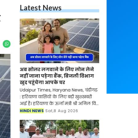
Latest News
द
अब सोलर लगवाने के लिए लोन लेने
नहीं जाना पड़ेगा बैंक, बिजली विभाग
खुद पहुंचेगा आपके घर
Udaipur Times, Haryana News, चंडीगढ़
: हरियाणा वासियों के लिए बड़ी खुशखबरी
आई है। हरियाणा के ऊर्जा मंत्री श्री अनिल विज
ने कहा कि राज्य सरकार एक नई योजना पर
HINDI NEWS
Sat,8 Aug 2026
कार्य कर रही है, जिसके तहत 1 किलोवाट
लोड वा