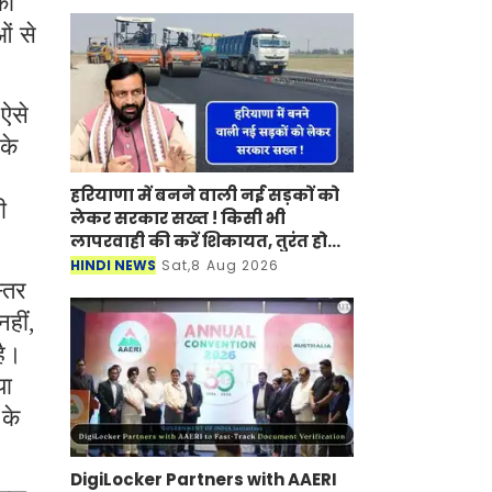
की
ओं से
 ऐसे
के
हरियाणा में बनने वाली नई सड़कों को
ी
लेकर सरकार सख्त ! किसी भी
लापरवाही की करें शिकायत, तुरंत होगी
कार्रवाई
HINDI NEWS
Sat,8 Aug 2026
स्तर
नहीं,
है।
या
 के
DigiLocker Partners with AAERI