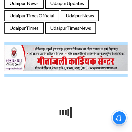
Udaipur News
UdaipurUpdates
UdaipurTimesOfficial
UdaipurNews
UdaipurTimes
UdaipurTimesNews