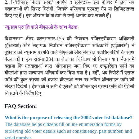
2. रिवैरीफाई फिल्ड ईएफ/ अनमैप द इलेक्टर-- इस फीचर में उन सब
मतदाताओं की लिस्ट मिलेगी, जिनके परिगणना प्रपत्र मैप या डिजिटाइज्ड
किए गए हैं। इस ऑप्शन के माध्यम से उन्हें अनमैप कर सकते हैं।
न्यूनतम प्रगति वाले बीएलओ के साथ बैठक
-
विधानसभा क्षेत्र वल्लभनगर-155 की निर्वाचन रजिस्ट्रीकरण अधिकारी
(ईआरओ) और सहायक निर्वाचन रजिस्ट्रीकरण अधिकारी (एईआरओ) ने
बुधवार को न्यूनतम प्रगति वाले बीएलओ और संबंधित पदाधिकारियों के साथ
बैठक की। बूथ संख्या 234 कानोड़ का निरीक्षण भी किया गया। बैठक में
बताया कि मतदाताओं द्वारा ऑनलाइन जमा किए गए एन्यूमरेशन फॉर्म का
बीएलओ द्वारा सत्यापन अनिवार्य कर दिया गया है। वहीं, अब रिपोर्ट में प्राप्त
फॉर्म की कुल संख्या की बजाय बीएलओ स्तर पर लंबित ऑनलाइन फॉर्म की
संख्या दिखेगी। ईआरओ ने सभी बीएलओ को ऑनलाइन प्राप्त फॉर्म की पेंडेंसी
निपटाने के निर्देश दिए।
FAQ Section:
What is the purpose of releasing the 2002 voter list database?
The database helps citizens fill online enumeration forms by
retrieving old voter details such as constituency, part number, and
serial number.