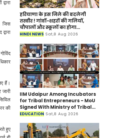
 द्वारा
हरियाणा के इस जिले की बदलेगी
तस्वीर ! गांवों-शहरों की गलियों,
ै। जिस
चौपालों और स्कूलों का होगा
द्वारा
कायाकल्प
HINDI NEWS
Sat,8 Aug 2026
 गोविंद
अधिकार
ए हैं।
र जारी
IIM Udaipur Among Incubators
(सिविल
for Tribal Entrepreneurs - MoU
Signed With Ministry of Tribal
कार की
Affairs
EDUCATION
Sat,8 Aug 2026
रते हुए
र्व ही