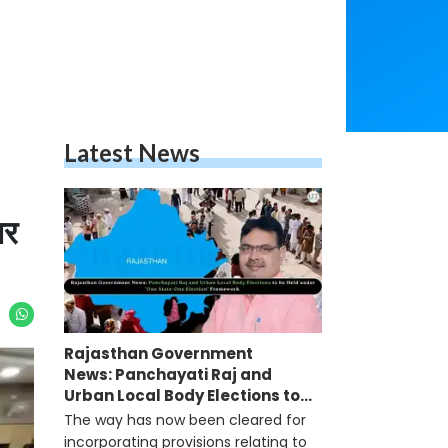
Latest News
ार
Rajasthan Government
News: Panchayati Raj and
Urban Local Body Elections to
be Held under 'One State-One
The way has now been cleared for
Election' Framework
incorporating provisions relating to