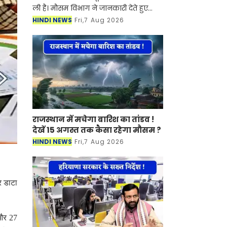
ली है। मौसम विभाग ने जानकारी देते हुए
बताया की प्रदेश में मानसून एक बार फिर
HINDI NEWS
Fri,7 Aug 2026
एक्टिव हो गया है। जिसके चलते गुरुग्राम,
रेवाड़ी, फ
राजस्थान में मचेगा बारिश का तांडव !
देखें 15 अगस्त तक कैसा रहेगा मौसम ?
HINDI NEWS
Fri,7 Aug 2026
र डाटा
 और 27