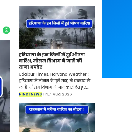
हरियाणा के इन जिलों में हुई भीषण
बारिश, मौसम विभाग ने जारी की
ताजा अपडेट
Udaipur Times, Haryana Weather :
हरियाणा में मौसम ने पूरी तरह से करवट ले
ली है। मौसम विभाग ने जानकारी देते हुए
बताया की प्रदेश में मानसून एक बार फिर
HINDI NEWS
Fri,7 Aug 2026
एक्टिव हो गया है। जिसके चलते गुरुग्राम,
रेवाड़ी, फ