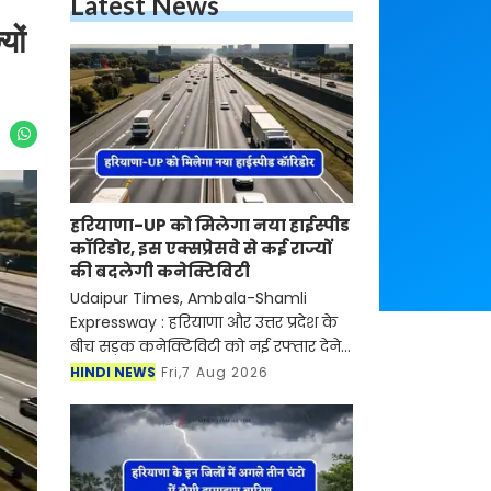
Latest News
यों
हरियाणा-UP को मिलेगा नया हाईस्पीड
कॉरिडोर, इस एक्सप्रेसवे से कई राज्यों
की बदलेगी कनेक्टिविटी
Udaipur Times, Ambala-Shamli
Expressway : हरियाणा और उत्तर प्रदेश के
बीच सड़क कनेक्टिविटी को नई रफ्तार देने
वाला 122 किलोमीटर लंबा अंबाला-शामली
HINDI NEWS
Fri,7 Aug 2026
एक्सप्रेसवे (Ambala-Shamli
Expressway) तेजी से आकार ले