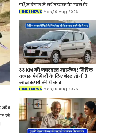
पश्चिम बंगाल में नई सरकार के गठन के
साथ ही सातवां वेतन आयोग लागू हो गया है।
HINDI NEWS
Mon,10 Aug 2026
इस आयोग में कर्मचारियों के लाभ के लिए
कई नियम औ
33 KM की जबरदस्त माइलेज ! मिडिल
क्लास फैमिली के लिए बेस्ट रहेगी 3
लाख रुपये की ये कार
HINDI NEWS
Mon,10 Aug 2026
े अवैध
वार को
ए।