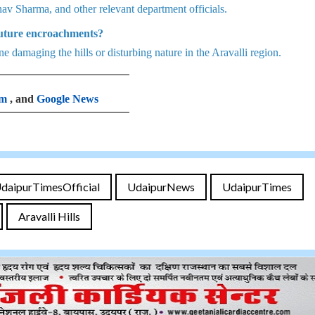
 Sharma, and other relevant department officials.
t future encroachments?
one damaging the hills or disturbing nature in the Aravalli region.
am
, and
Google News
daipurTimesOfficial
UdaipurNews
UdaipurTimes
Aravalli Hills