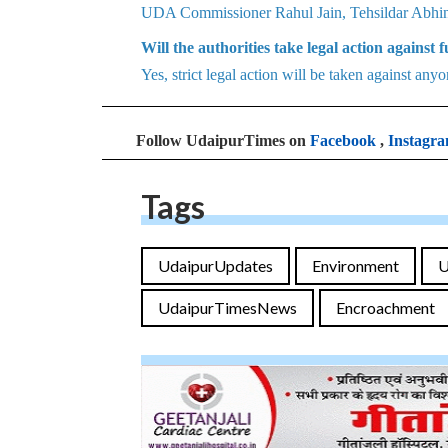
UDA Commissioner Rahul Jain, Tehsildar Abhinav
Will the authorities take legal action agains
Yes, strict legal action will be taken against any
Follow UdaipurTimes on
Facebook
,
Instagr
Tags
UdaipurUpdates
Environment
U
UdaipurTimesNews
Encroachment