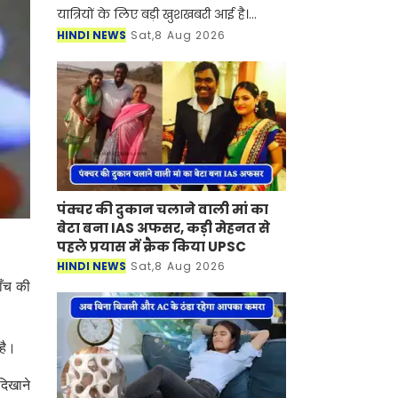
यात्रियों के लिए बड़ी खुशखबरी आई है।
रोडवेज की पंचकूला से टोहाना समेत इन
HINDI NEWS
Sat,8 Aug 2026
शहरों से होकर जाने वाली बसों का नया
टाइम टेबल जारी हो गया है।
पंक्चर की दुकान चलाने वाली मां का
बेटा बना IAS अफसर, कड़ी मेहनत से
पहले प्रयास में क्रैक किया UPSC
HINDI NEWS
Sat,8 Aug 2026
ाँच की
है।
दिखाने