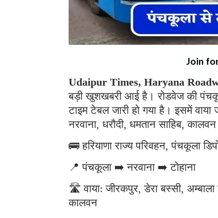
Join fo
Udaipur Times, Haryana Roadw
बड़ी खुशखबरी आई है। रोडवेज की पंचकूल
टाइम टेबल जारी हो गया है। इसमें वाया
नरवाना, धरौदी, धमतान साहिब, कालवन 
🚌 हरियाणा राज्य परिवहन, पंचकूला डिपो
📍 पंचकूला ➡️ नरवाना ➡️ टोहाना
🛣️ वाया: जीरकपुर, डेरा बस्सी, अम्बा
कालवन