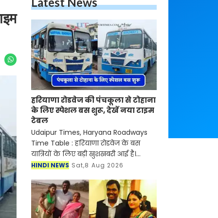
Latest News
टाइम
हरियाणा रोडवेज की पंचकूला से टोहाना
के लिए स्पेशल बस शुरू, देखें नया टाइम
टेबल
Udaipur Times, Haryana Roadways
Time Table : हरियाणा रोडवेज के बस
यात्रियों के लिए बड़ी खुशखबरी आई है।
रोडवेज की पंचकूला से टोहाना समेत इन
HINDI NEWS
Sat,8 Aug 2026
शहरों से होकर जाने वाली बसों का नया
टाइम टेबल जारी हो गया है।