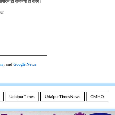
पादन डॉ बामनिया ही करेंगे।
ur
am
, and
Google News
UdaipurTimes
UdaipurTimesNews
CMHO