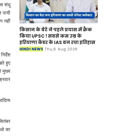
स संधु
त पायी
ग नहीं
किसान के बेटे ने पहले प्रयास में क्रैक
किया UPSC ! सबसे कम उम्र के
हरियाणा कैडर के IAS बन रचा इतिहास
HINDI NEWS
Thu,6 Aug 2026
िर्देश
ते हुए
 मुख्य
क्रवार
आदित्य
सितंबर
एचओ का