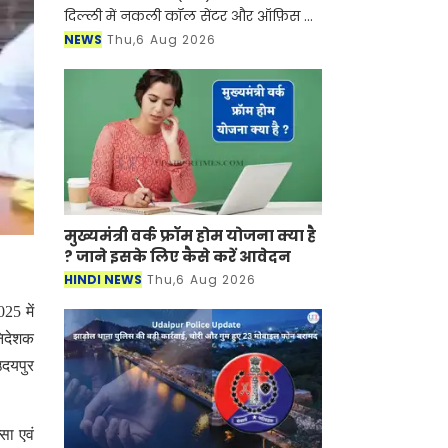
दिल्ली में नकली कॉल सेंटर और ऑफ़िस के
ज़रिए चल रहे एक बड़े इंटरनेशनल टेक-
NEWS
Thu,6 Aug 2026
सपोर्ट फ्रॉड और जबरन वसूली (extortion)
रैकेट का
मुख्यमंत्री वर्क फ्रॉम होम योजना क्या है
? जाने इसके लिए कैसे करें आवेदन
HINDI NEWS
Thu,6 Aug 2026
25 में
निदेशक
उदयपुर
सा एवं