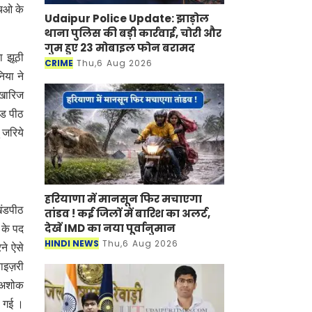
एचओ के
Udaipur Police Update: झाड़ोल
थाना पुलिस की बड़ी कार्रवाई, चोरी और
गुम हुए 23 मोबाइल फोन बरामद
ा झूठी
CRIME
Thu,6 Aug 2026
िया ने
 खारिज
ंड पीठ
 जरिये
हरियाणा में मानसून फिर मचाएगा
खंडपीठ
तांडव ! कई जिलों में बारिश का अलर्ट,
देखें IMD का नया पूर्वानुमान
 के पद
HINDI NEWS
Thu,6 Aug 2026
ने ऐसे
ाइज़री
ॉ अशोक
ी गई ।