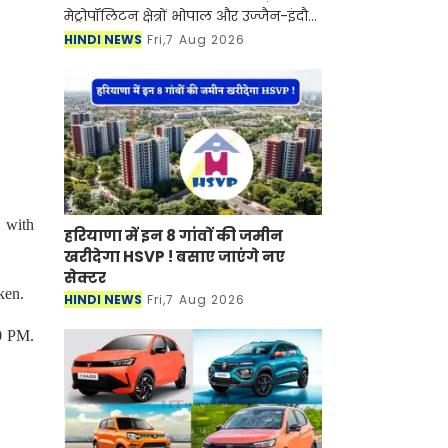
मेट्रोपॉलिटन क्षेत्रों भोपाल और उज्जैन-इंदौर
के एकीकृत विकास की दिशा में बड़ा कदम
HINDI NEWS
Fri,7 Aug 2026
उठाया है। सरकार ने मेट्रोपॉलिटन रीजन
डेवलप
 with
हरियाणा में इन 8 गांवों की जमीन
खरीदेगा HSVP ! बसाए जाएंगे नए
सेक्टर
ken.
HINDI NEWS
Fri,7 Aug 2026
0 PM.