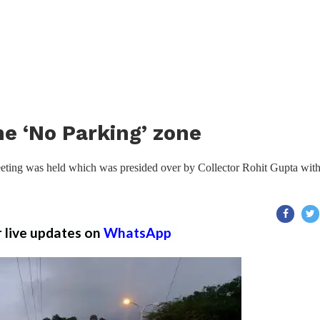
e ‘No Parking’ zone
eeting was held which was presided over by Collector Rohit Gupta wit
r live updates on
WhatsApp