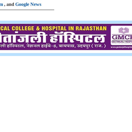
am
, and
Google News