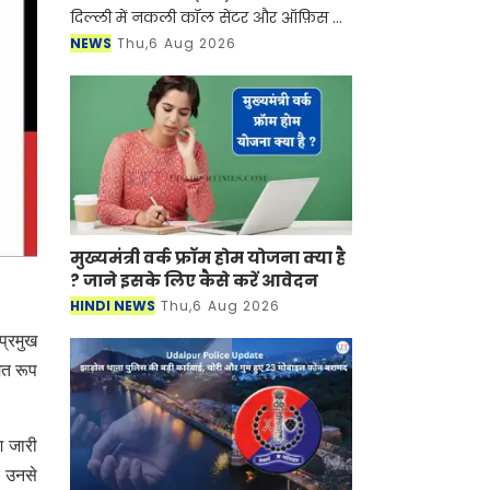
दिल्ली में नकली कॉल सेंटर और ऑफ़िस के
ज़रिए चल रहे एक बड़े इंटरनेशनल टेक-
NEWS
Thu,6 Aug 2026
सपोर्ट फ्रॉड और जबरन वसूली (extortion)
रैकेट का
मुख्यमंत्री वर्क फ्रॉम होम योजना क्या है
? जाने इसके लिए कैसे करें आवेदन
HINDI NEWS
Thu,6 Aug 2026
्रमुख
ित रूप
श जारी
र उनसे