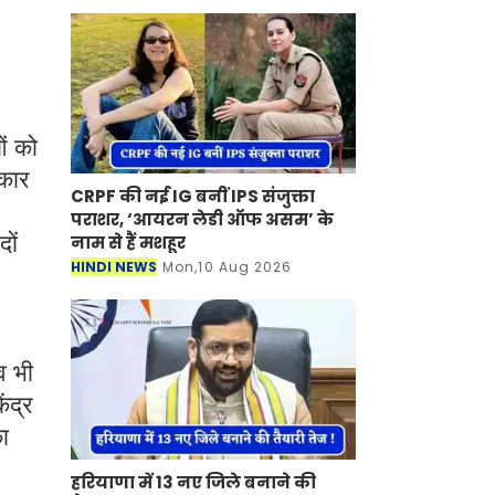
ओं को
रकार
CRPF की नई IG बनीं IPS संजुक्ता
पराशर, ‘आयरन लेडी ऑफ असम’ के
दों
नाम से हैं मशहूर
HINDI NEWS
Mon,10 Aug 2026
व भी
ंद्र
ा
हरियाणा में 13 नए जिले बनाने की