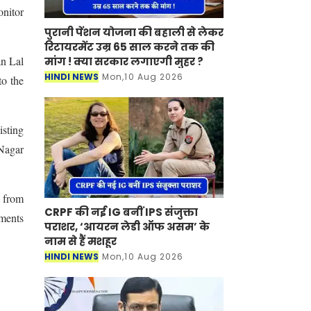
onitor
पुरानी पेंशन योजना की बहाली से लेकर
रिटायरमेंट उम्र 65 साल करने तक की
an Lal
मांग ! क्या सरकार लगाएगी मुहर ?
HINDI NEWS
Mon,10 Aug 2026
to the
sting
 Nagar
 from
CRPF की नई IG बनीं IPS संजुक्ता
ements
पराशर, ‘आयरन लेडी ऑफ असम’ के
नाम से हैं मशहूर
HINDI NEWS
Mon,10 Aug 2026