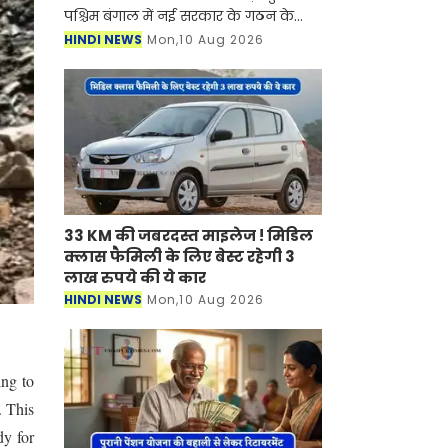
पश्चिम बंगाल में नई सरकार के गठन के
साथ ही सातवां वेतन आयोग लागू हो गया है।
HINDI NEWS
Mon,10 Aug 2026
इस आयोग में कर्मचारियों के लाभ के लिए
कई नियम औ
33 KM की जबरदस्त माइलेज ! मिडिल
क्लास फैमिली के लिए बेस्ट रहेगी 3
लाख रुपये की ये कार
HINDI NEWS
Mon,10 Aug 2026
ing to
. This
y for