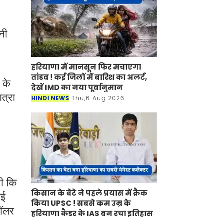
नी
हरियाणा में मानसून फिर मचाएगा
तांडव ! कई जिलों में बारिश का अलर्ट,
 के
देखें IMD का नया पूर्वानुमान
ात्रा
HINDI NEWS
Thu,6 Aug 2026
थी कि
किसान के बेटे ने पहले प्रयास में क्रैक
गई
किया UPSC ! सबसे कम उम्र के
डॉलर
हरियाणा कैडर के IAS बन रचा इतिहास