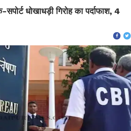
क-सपोर्ट धोखाधड़ी गिरोह का पर्दाफाश, 4