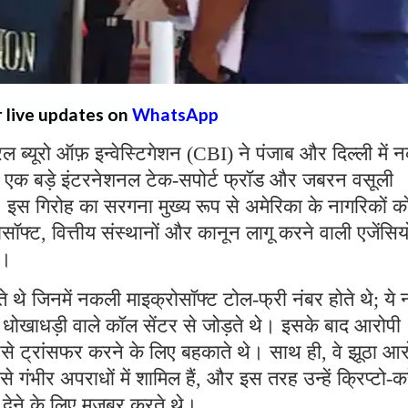
r live updates on
WhatsApp
्रल ब्यूरो ऑफ़ इन्वेस्टिगेशन (CBI) ने पंजाब और दिल्ली में
 एक बड़े इंटरनेशनल टेक-सपोर्ट फ्रॉड और जबरन वसूली
ै। इस गिरोह का सरगना मुख्य रूप से अमेरिका के नागरिकों क
्ट, वित्तीय संस्थानों और कानून लागू करने वाली एजेंसियो
थे।
ते थे जिनमें नकली माइक्रोसॉफ्ट टोल-फ्री नंबर होते थे; ये 
रहे धोखाधड़ी वाले कॉल सेंटर से जोड़ते थे। इसके बाद आरोपी
पैसे ट्रांसफर करने के लिए बहकाते थे। साथ ही, वे झूठा आ
ैसे गंभीर अपराधों में शामिल हैं, और इस तरह उन्हें क्रिप्टो-कर
ी देने के लिए मजबूर करते थे।