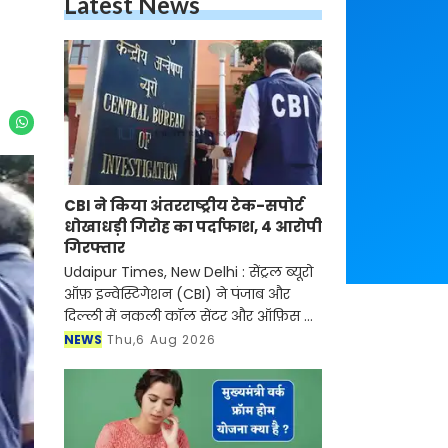
Latest News
CBI ने किया अंतरराष्ट्रीय टेक-सपोर्ट
धोखाधड़ी गिरोह का पर्दाफाश, 4 आरोपी
गिरफ्तार
Udaipur Times, New Delhi : सेंट्रल ब्यूरो
ऑफ़ इन्वेस्टिगेशन (CBI) ने पंजाब और
दिल्ली में नकली कॉल सेंटर और ऑफ़िस के
ज़रिए चल रहे एक बड़े इंटरनेशनल टेक-
NEWS
Thu,6 Aug 2026
सपोर्ट फ्रॉड और जबरन वसूली (extortion)
रैकेट का