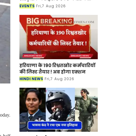
शिल्पग्राम स्थित दर्पण सभागार में दो दिवसीय
EVENTS
Fri,7 Aug 2026
शास्त्रीय संगीत एवं नृत्य समारोह "मल्
हरियाणा के 190 रिश्वतखोर कर्मचारियों
की लिस्ट तैयार ! अब होगा एक्शन
HINDI NEWS
Fri,7 Aug 2026
oday.
a half