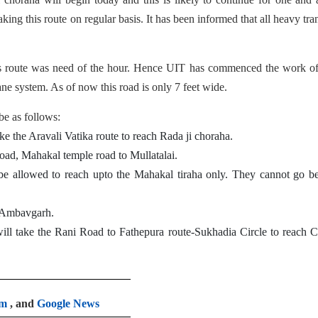
aking this route on regular basis. It has been informed that all heavy tra
is route was need of the hour. Hence UIT has commenced the work of
ane system. As of now this road is only 7 feet wide.
be as follows:
ke the Aravali Vatika route to reach Rada ji choraha.
oad, Mahakal temple road to Mullatalai.
be allowed to reach upto the Mahakal tiraha only. They cannot go b
o Ambavgarh.
will take the Rani Road to Fathepura route-Sukhadia Circle to reach 
am
, and
Google News