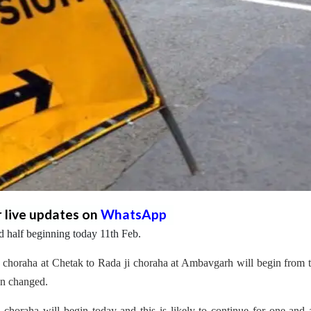
r live updates on
WhatsApp
d half beginning today 11th Feb.
horaha at Chetak to Rada ji choraha at Ambavgarh will begin from t
een changed.
choraha will begin today and this is likely to continue for one and 