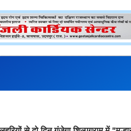
रियों से दो दिन गूंजेगा शिल्पग्राम में "मल्हा