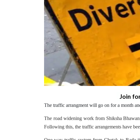
Join fo
The traffic arrangment will go on for a month an
The road widening work from Shiksha Bhawan c
Following this, the traffic arrangements have b
One-way traffic system from Chetak to Rada ji 