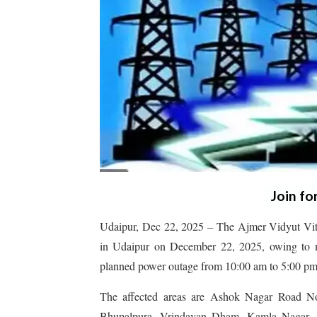
Join fo
Udaipur, Dec 22, 2025 – The Ajmer Vidyut V
in Udaipur on December 22, 2025, owing to mai
planned power outage from 10:00 am to 5:00 pm
The affected areas are Ashok Nagar Road 
Bhupalpura, Vrindavan Dham, Kamla Nagar, J