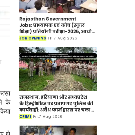
Rajasthan Government
Jobs: प्राध्यापक एवं कोच (स्कूल
शिक्षा) प्रतियोगी परीक्षा-2025, आयोग
ने जारी की हिंदी विषय की विचारित
JOB OPENING
Fri,7 Aug 2026
सूची
ग
ित्सा
राजस्थान, हरियाणा और मध्यप्रदेश
े के
के हिस्ट्रीशीटर पर प्रतापगढ़ पुलिस की
कार्यवाही: अवैध फार्म हाउस पर चला
 किया
बुलडोजर
CRIME
Fri,7 Aug 2026
ए थे