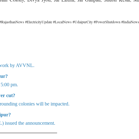
ajasthanNews #ElectricityUpdate #LocalNews #UdaipurCity #PowerShutdown #IndiaNew
e work by AVVNL.
cur?
 5:00 pm.
er cut?
rounding colonies will be impacted.
ipur?
) issued the announcement.