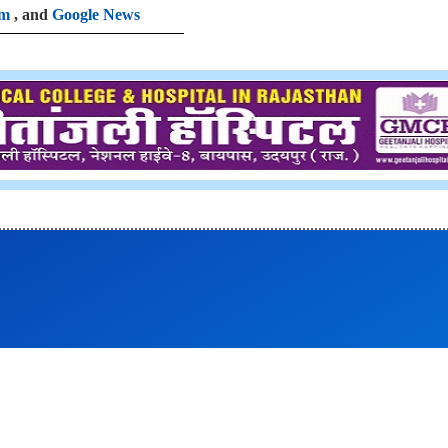
am
, and
Google News