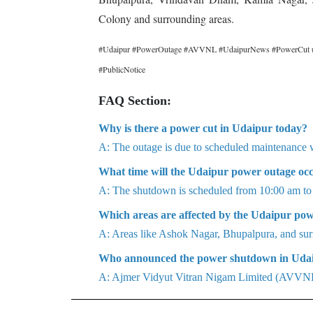
Colony and surrounding areas.
#Udaipur #PowerOutage #AVVNL #UdaipurNews #PowerCut #R
#PublicNotice
FAQ Section:
Why is there a power cut in Udaipur today?
A: The outage is due to scheduled maintenanc
What time will the Udaipur power outage oc
A: The shutdown is scheduled from 10:00 am to
Which areas are affected by the Udaipur pow
A: Areas like Ashok Nagar, Bhupalpura, and sur
Who announced the power shutdown in Uda
A: Ajmer Vidyut Vitran Nigam Limited (AVVNL