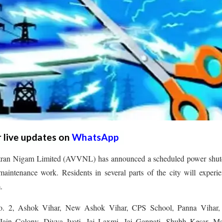
r live updates on
WhatsApp
itran Nigam Limited (AVVNL) has announced a scheduled power shu
ntenance work. Residents in several parts of the city will experie
.
No. 2, Ashok Vihar, New Ashok Vihar, CPS School, Panna Vihar
ain Colony, Divya Jyoti, Jai Laxmi, Jai Ganpati, Shubh Kesar, M