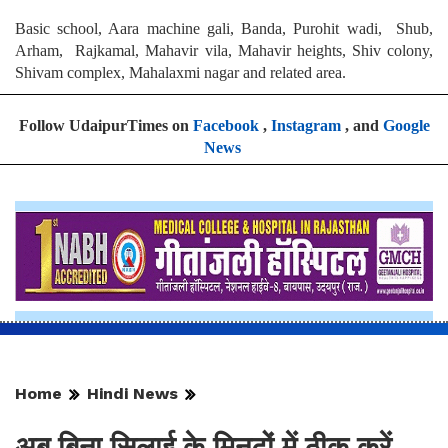
Basic school, Aara machine gali, Banda, Purohit wadi, Shub,
Arham, Rajkamal, Mahavir vila, Mahavir heights, Shiv colony,
Shivam complex, Mahalaxmi nagar and related area.
Follow UdaipurTimes on
Facebook
,
Instagram
, and
Google
News
Home
Hindi News
अब बिना सिलाई के मिनटों में ठीक करें