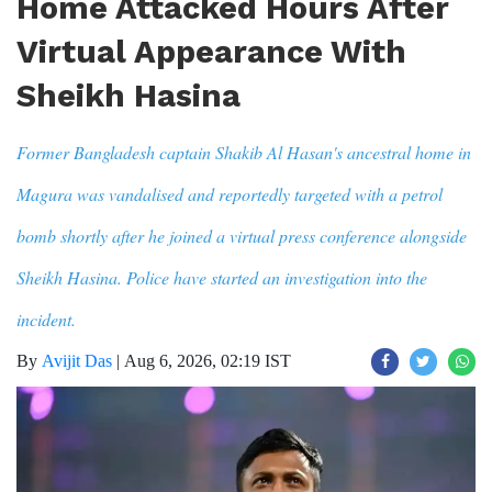
Home Attacked Hours After
Virtual Appearance With
Sheikh Hasina
Former Bangladesh captain Shakib Al Hasan's ancestral home in
Magura was vandalised and reportedly targeted with a petrol
bomb shortly after he joined a virtual press conference alongside
Sheikh Hasina. Police have started an investigation into the
incident.
By
Avijit Das
|
Aug 6, 2026, 02:19 IST