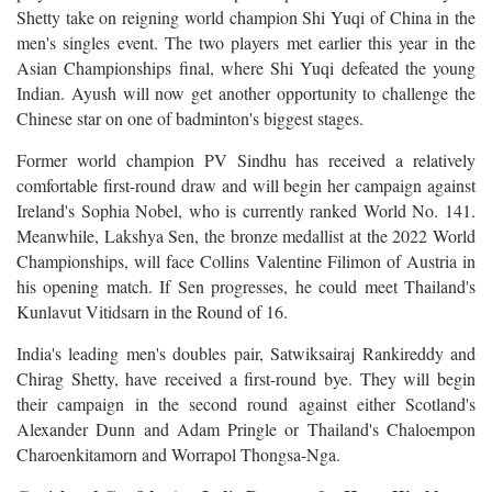
Shetty take on reigning world champion Shi Yuqi of China in the
men's singles event. The two players met earlier this year in the
Asian Championships final, where Shi Yuqi defeated the young
Indian. Ayush will now get another opportunity to challenge the
Chinese star on one of badminton's biggest stages.
Former world champion PV Sindhu has received a relatively
comfortable first-round draw and will begin her campaign against
Ireland's Sophia Nobel, who is currently ranked World No. 141.
Meanwhile, Lakshya Sen, the bronze medallist at the 2022 World
Championships, will face Collins Valentine Filimon of Austria in
his opening match. If Sen progresses, he could meet Thailand's
Kunlavut Vitidsarn in the Round of 16.
India's leading men's doubles pair, Satwiksairaj Rankireddy and
Chirag Shetty, have received a first-round bye. They will begin
their campaign in the second round against either Scotland's
Alexander Dunn and Adam Pringle or Thailand's Chaloempon
Charoenkitamorn and Worrapol Thongsa-Nga.