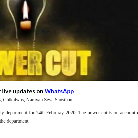
r live updates on
WhatsApp
ls, Chikalwas, Narayan Seva Sansthan
ty department for 24th Februray 2020. The power cut is on account 
the department.