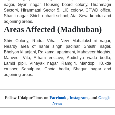
nagar, Gyan nagar, Housing board colony, Hiranmagri
Sector4, Hiranmagri Sector 5, LIC colony, CPWD office,
Shanti nagar, Shichu bharti school, Atal Seva kendra and
adjoining areas.
Areas Affected (Madhuban)
Shiv Colony, Rudra Vihar, New Mahalakshmi nagar,
Nearby area of nahar singh padihar, Shastri nagar,
Bhoiyon ki anjani, Rajkamal apartment, Mahaveer hieghts,
Mahveer Vila, Arham enclave, Audichya wada bedla,
Lambi pipli, Vinayak nagar, Ramgiri, Mandopi, Kukda
crusher, Sabalpura, Chota bedla, Shagun nagar and
adjoining areas.
Follow UdaipurTimes on
Facebook
,
Instagram
, and
Google
News